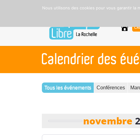
Nous utilisons des cookies pour vous garantir la m
A
CA
C
C
U
E
I
L
Calendrier des é
Tous les événements
Conférences
Mar
novembre