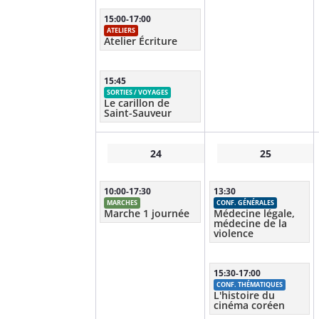
15:00-17:00
ATELIERS
Atelier Écriture
15:45
SORTIES / VOYAGES
Le carillon de
Saint-Sauveur
24
25
10:00-17:30
13:30
MARCHES
CONF. GÉNÉRALES
Marche 1 journée
Médecine légale,
médecine de la
violence
15:30-17:00
CONF. THÉMATIQUES
L'histoire du
cinéma coréen