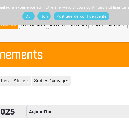
eilleure expérience sur notre site web. Si vous continuez à utiliser ce
Oui
Non
Politique de confidentialité
LENDRIER
CONFÉRENCES
ATELIERS
MARCHES
SORTIES / VOYAGES
vénements
ches
Ateliers
Sorties / voyages
2025
Aujourd’hui