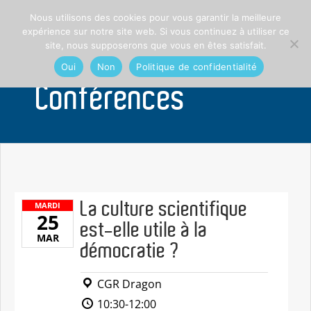
Nous utilisons des cookies pour vous garantir la meilleure
expérience sur notre site web. Si vous continuez à utiliser ce
site, nous supposerons que vous en êtes satisfait.
Oui
Non
Politique de confidentialité
Conférences
La culture scientifique
MARDI
25
est-elle utile à la
MAR
démocratie ?
CGR Dragon
10:30-12:00