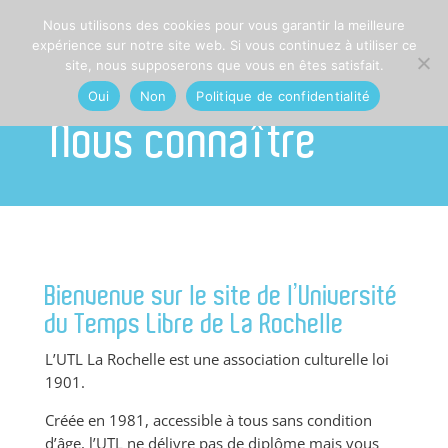
Nous utilisons des cookies pour vous garantir la meilleure
expérience sur notre site web. Si vous continuez à utiliser ce
site, nous supposerons que vous en êtes satisfait.
Oui
Non
Politique de confidentialité
Nous connaître
Bienvenue sur le site de l’
U
niversité
du
T
emps
L
ibre de La Rochelle
L’UTL La Rochelle est une association culturelle loi
1901.
Créée en 1981, accessible à tous sans condition
d’âge, l’UTL ne délivre pas de diplôme mais vous