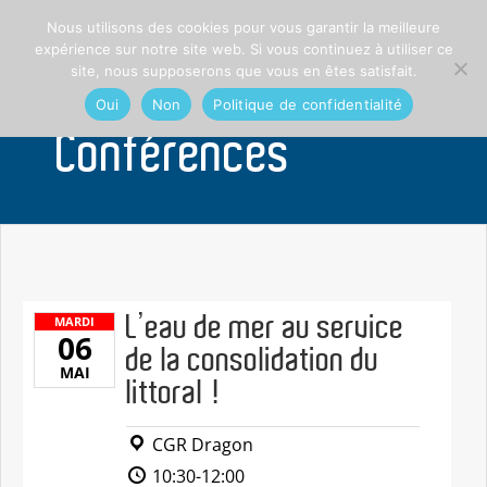
Nous utilisons des cookies pour vous garantir la meilleure
expérience sur notre site web. Si vous continuez à utiliser ce
site, nous supposerons que vous en êtes satisfait.
Oui
Non
Politique de confidentialité
Conférences
L’eau de mer au service
MARDI
06
de la consolidation du
MAI
littoral !
CGR Dragon
10:30-12:00