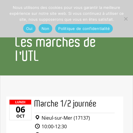
Nous utilisons des cookies pour vous garantir la meilleure
expérience sur notre site web. Si vous continuez à utiliser ce
site, nous supposerons que vous en êtes satisfait.
Oui
Non
Politique de confidentialité
Les marches de
l'UTL
Marche 1/2 journée
LUNDI
06
OCT
Nieul-sur-Mer (17137)
10:00-12:30