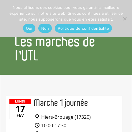
Nous utilisons des cookies pour vous garantir la meilleure
expérience sur notre site web. Si vous continuez à utiliser ce
site, nous supposerons que vous en êtes satisfait.
Oui
Non
Politique de confidentialité
Les marches de
l'UTL
Marche 1 journée
LUNDI
17
FÉV
Hiers-Brouage (17320)
10:00-17:30