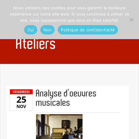
Nous utilisons des cookies pour vous garantir la meilleure
expérience sur notre site web. Si vous continuez à utiliser ce
site, nous supposerons que vous en êtes satisfait.
Oui
Non
Politique de confidentialité
Ateliers
Analyse d’oeuvres
VENDREDI
25
musicales
NOV