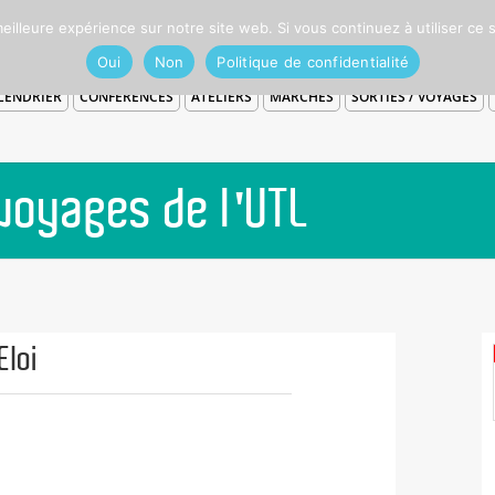
eilleure expérience sur notre site web. Si vous continuez à utiliser ce
Oui
Non
Politique de confidentialité
LENDRIER
CONFÉRENCES
ATELIERS
MARCHES
SORTIES / VOYAGES
 voyages de l'UTL
Eloi