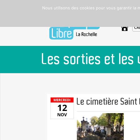
Nous utilisons des cookies pour vous garantir la m
A
CA
C
C
U
E
I
L
Les sorties et les
Le cimetière Saint 
MERCREDI
12
NOV