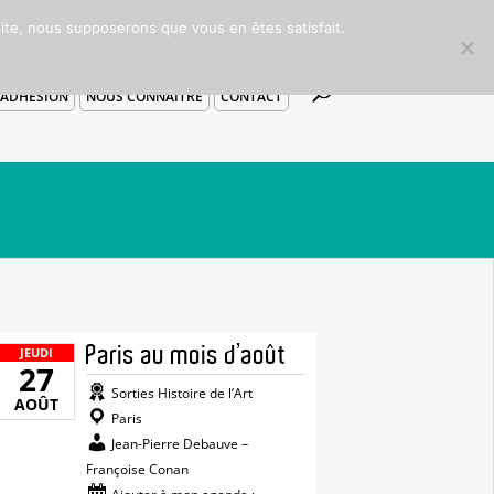
 site, nous supposerons que vous en êtes satisfait.
ADHÉSION
NOUS CONNAITRE
CONTACT
Paris au mois d’août
JEUDI
27
Sorties Histoire de l’Art
AOÛT
Paris
Jean-Pierre Debauve –
Françoise Conan