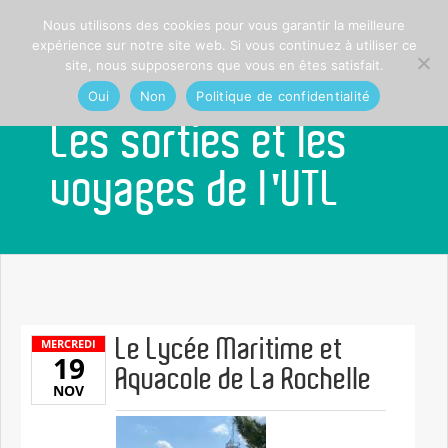
Nous utilisons des cookies pour vous garantir la meilleure
expérience sur notre site web. Si vous continuez à utiliser ce
site, nous supposerons que vous en êtes satisfait.
Oui
Non
Politique de confidentialité
Les sorties et les
voyages de l'UTL
Le Lycée Maritime et
MERCREDI
19
Aquacole de La Rochelle
NOV